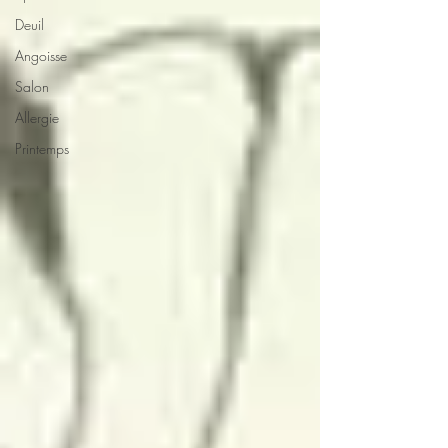
Deuil
Angoisse
Salon
Allergie
Printemps