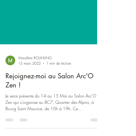
Marylène ROUHLING
15 mars 2022
1 min de lecture
Rejoignez-moi au Salon Arc'O
Zen !
Je serai présente du 14 au 15 Mai au Salon Arc'O
Zen qui s'organise au BC7, Quartier des Alpins, à
Bourg Saint Maurice, de 10h à 19h. Ce...