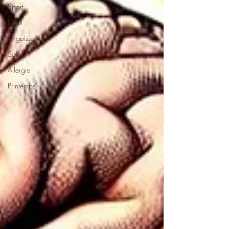
Sport
Deuil
Angoisse
Salon
Allergie
Printemps