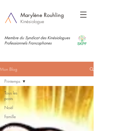
Marylène Rouhling
Kinésiologue
Membre du Syndicat des Kinésiologues
Professionnels Francophones
Mon Blog
Printemps
Tous les
posts
Noël
Famille
Apprentissages