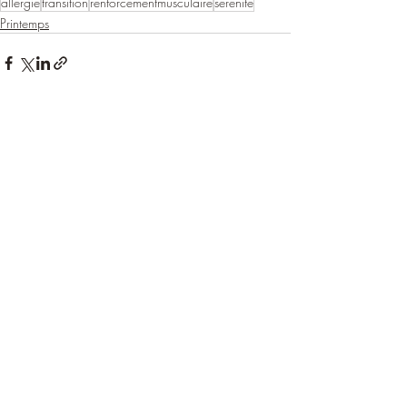
allergie
transition
renforcementmusculaire
serenite
Printemps
Posts récents
Voir tout