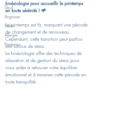
kinésiologie pour accueillir le printemps 
Deuil
en toute sérénité ! 🌱
Angoisse
Le printemps est là, marquant une période 
Salon
de changement et de renouveau. 
Allergie
Cependant, cette transition peut parfois 
Printemps
être source de stress. 
L
a kinésiologie offre des techniques de 
relaxation et de gestion du stress pour 
vous aider à retrouver votre équilibre 
émotionnel et à traverser cette période en 
toute tranquillité.