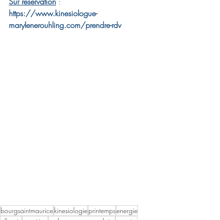
Sur réservation
 : 
https://www.kinesiologue-
marylenerouhling.com/prendre-rdv
bourgsaintmaurice
kinesiologie
printemps
energie