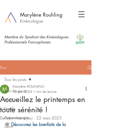
Marylène Rouhling
Kinésiologue
Membre du Syndicat des Kinésiologues
Professionnels Francophones
Post
Tous les posts
Marylène ROUHLING
Tous les posts
15 avr. 2024
1 min de lecture
Accueillez le printemps en
Noël
toute sérénité !
Famille
Apprentissages
Dernière mise à jour :
22 mars 2025
🌸 
Découvrez les bienfaits de la 
Sport